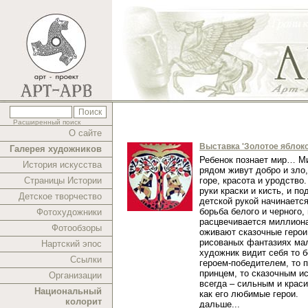
Расширенный поиск
О сайте
Выставка 'Золотое яблоко
Галерея художников
Ребенок познает мир… Ми
История искусства
рядом живут добро и зло,
Страницы Истории
горе, красота и уродство.
руки краски и кисть, и п
Детское творчество
детской рукой начинаетс
борьба белого и черного,
Фотохудожники
расцвечивается миллиона
Фотообзоры
оживают сказочные герои
рисованых фантазиях ма
Нартский эпос
художник видит себя то 
Ссылки
героем-победителем, то 
принцем, то сказочным и
Организации
всегда – сильным и краси
Национальный
как его любимые герои.
колорит
дальше...