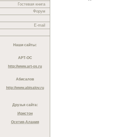
Гостевая книга
Форум
E-mail
Наши сайты:
АРТ-ОС
http://www.art-os.ru
Абисалов
http://www.abisalov.ru
Друзья сайта:
Иристон
Осетия-Алания