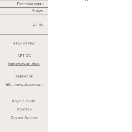
Гостевая книга
Форум
E-mail
Наши сайты:
АРТ-ОС
http://www.art-os.ru
Абисалов
http://www.abisalov.ru
Друзья сайта:
Иристон
Осетия-Алания