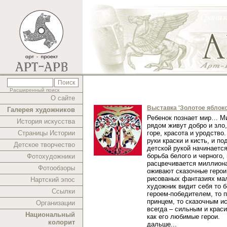
Расширенный поиск
О сайте
Выставка 'Золотое яблоко
Галерея художников
Ребенок познает мир… Ми
История искусства
рядом живут добро и зло,
Страницы Истории
горе, красота и уродство.
руки краски и кисть, и п
Детское творчество
детской рукой начинаетс
борьба белого и черного,
Фотохудожники
расцвечивается миллиона
Фотообзоры
оживают сказочные герои
рисованых фантазиях ма
Нартский эпос
художник видит себя то 
Ссылки
героем-победителем, то 
принцем, то сказочным и
Организации
всегда – сильным и краси
Национальный
как его любимые герои.
колорит
дальше...