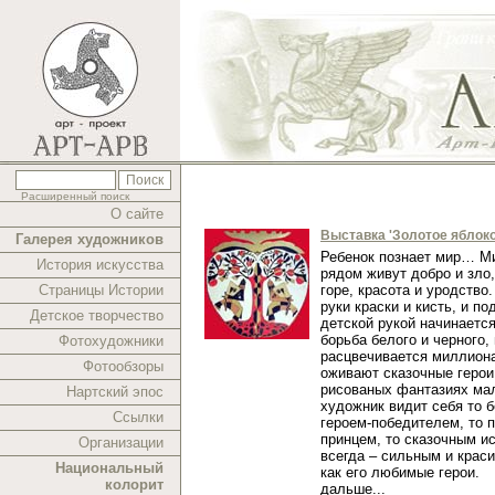
Расширенный поиск
О сайте
Выставка 'Золотое яблоко
Галерея художников
Ребенок познает мир… Ми
История искусства
рядом живут добро и зло,
Страницы Истории
горе, красота и уродство.
руки краски и кисть, и п
Детское творчество
детской рукой начинаетс
борьба белого и черного,
Фотохудожники
расцвечивается миллиона
Фотообзоры
оживают сказочные герои
рисованых фантазиях ма
Нартский эпос
художник видит себя то 
Ссылки
героем-победителем, то 
принцем, то сказочным и
Организации
всегда – сильным и краси
Национальный
как его любимые герои.
колорит
дальше...