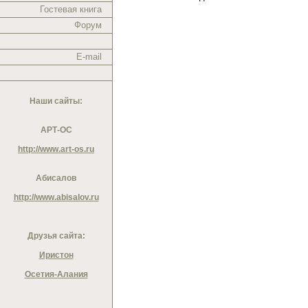
Гостевая книга
Форум
E-mail
Наши сайты:
АРТ-ОС
http://www.art-os.ru
Абисалов
http://www.abisalov.ru
Друзья сайта:
Иристон
Осетия-Алания