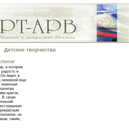
Детское творчество
 Нартов'
р, в котором
 радость и
 Он берет в
од неверной еще
я извечная
 палитра
ми красок,
. В своих
ленький
бесстрашным
прекрасным
сполином, но
вым, таким,