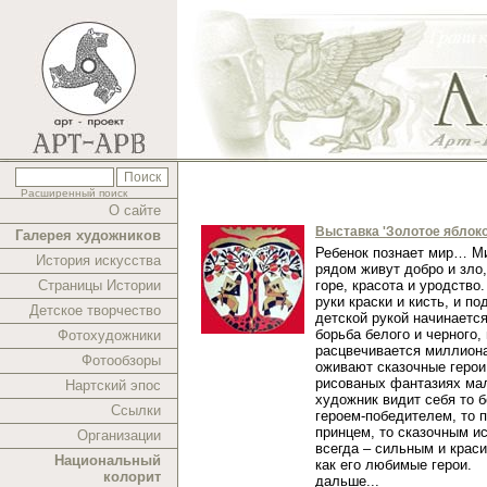
Расширенный поиск
О сайте
Выставка 'Золотое яблоко
Галерея художников
Ребенок познает мир… Ми
История искусства
рядом живут добро и зло,
Страницы Истории
горе, красота и уродство.
руки краски и кисть, и п
Детское творчество
детской рукой начинаетс
борьба белого и черного,
Фотохудожники
расцвечивается миллиона
Фотообзоры
оживают сказочные герои
рисованых фантазиях ма
Нартский эпос
художник видит себя то 
Ссылки
героем-победителем, то 
принцем, то сказочным и
Организации
всегда – сильным и краси
Национальный
как его любимые герои.
колорит
дальше...