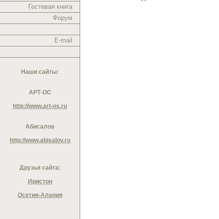
Гостевая книга
Форум
E-mail
Наши сайты:
АРТ-ОС
http://www.art-os.ru
Абисалов
http://www.abisalov.ru
Друзья сайта:
Иристон
Осетия-Алания