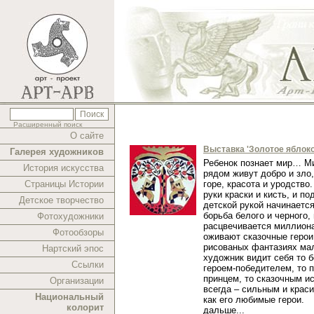
Расширенный поиск
О сайте
Выставка 'Золотое яблоко
Галерея художников
Ребенок познает мир… Ми
История искусства
рядом живут добро и зло,
Страницы Истории
горе, красота и уродство.
руки краски и кисть, и п
Детское творчество
детской рукой начинаетс
борьба белого и черного,
Фотохудожники
расцвечивается миллиона
Фотообзоры
оживают сказочные герои
рисованых фантазиях ма
Нартский эпос
художник видит себя то 
Ссылки
героем-победителем, то 
принцем, то сказочным и
Организации
всегда – сильным и краси
Национальный
как его любимые герои.
колорит
дальше...