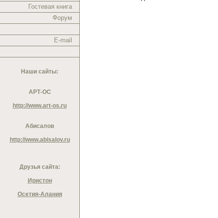
Гостевая книга
Форум
E-mail
Наши сайты:
АРТ-ОС
http://www.art-os.ru
Абисалов
http://www.abisalov.ru
Друзья сайта:
Иристон
Осетия-Алания