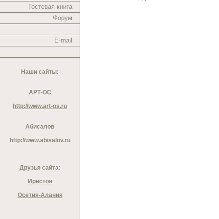
Гостевая книга
Форум
E-mail
Наши сайты:
АРТ-ОС
http://www.art-os.ru
Абисалов
http://www.abisalov.ru
Друзья сайта:
Иристон
Осетия-Алания