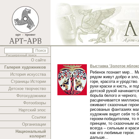
Расширенный поиск
О сайте
Выставка 'Золотое яблоко
Галерея художников
Ребенок познает мир… Ми
История искусства
рядом живут добро и зло,
Страницы Истории
горе, красота и уродство.
руки краски и кисть, и п
Детское творчество
детской рукой начинаетс
борьба белого и черного,
Фотохудожники
расцвечивается миллиона
Фотообзоры
оживают сказочные герои
рисованых фантазиях ма
Нартский эпос
художник видит себя то 
Ссылки
героем-победителем, то 
принцем, то сказочным и
Организации
всегда – сильным и краси
Национальный
как его любимые герои.
колорит
дальше...