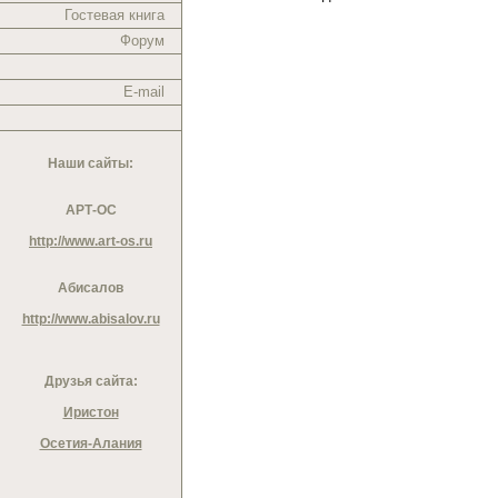
Гостевая книга
Форум
E-mail
Наши сайты:
АРТ-ОС
http://www.art-os.ru
Абисалов
http://www.abisalov.ru
Друзья сайта:
Иристон
Осетия-Алания