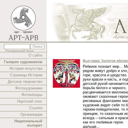
Расширенный поиск
О сайте
Выставка 'Золотое яблоко
Галерея художников
Ребенок познает мир… Ми
История искусства
рядом живут добро и зло,
Страницы Истории
горе, красота и уродство.
руки краски и кисть, и п
Детское творчество
детской рукой начинаетс
борьба белого и черного,
Фотохудожники
расцвечивается миллиона
Фотообзоры
оживают сказочные герои
рисованых фантазиях ма
Нартский эпос
художник видит себя то 
Ссылки
героем-победителем, то 
принцем, то сказочным и
Организации
всегда – сильным и краси
Национальный
как его любимые герои.
колорит
дальше...