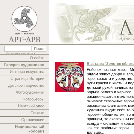
Расширенный поиск
О сайте
Выставка 'Золотое яблоко
Галерея художников
Ребенок познает мир… Ми
История искусства
рядом живут добро и зло,
Страницы Истории
горе, красота и уродство.
руки краски и кисть, и п
Детское творчество
детской рукой начинаетс
борьба белого и черного,
Фотохудожники
расцвечивается миллиона
Фотообзоры
оживают сказочные герои
рисованых фантазиях ма
Нартский эпос
художник видит себя то 
Ссылки
героем-победителем, то 
принцем, то сказочным и
Организации
всегда – сильным и краси
Национальный
как его любимые герои.
колорит
дальше...