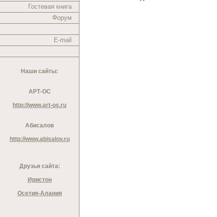
Гостевая книга
Форум
E-mail
Наши сайты:
АРТ-ОС
http://www.art-os.ru
Абисалов
http://www.abisalov.ru
Друзья сайта:
Иристон
Осетия-Алания