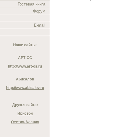
Гостевая книга
Форум
E-mail
Наши сайты:
АРТ-ОС
http://www.art-os.ru
Абисалов
http://www.abisalov.ru
Друзья сайта:
Иристон
Осетия-Алания