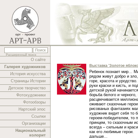
Расширенный поиск
О сайте
Выставка 'Золотое яблоко
Галерея художников
Ребенок познает мир… Ми
История искусства
рядом живут добро и зло,
Страницы Истории
горе, красота и уродство.
руки краски и кисть, и п
Детское творчество
детской рукой начинаетс
борьба белого и черного,
Фотохудожники
расцвечивается миллиона
Фотообзоры
оживают сказочные герои
рисованых фантазиях ма
Нартский эпос
художник видит себя то 
Ссылки
героем-победителем, то 
принцем, то сказочным и
Организации
всегда – сильным и краси
Национальный
как его любимые герои.
колорит
дальше...