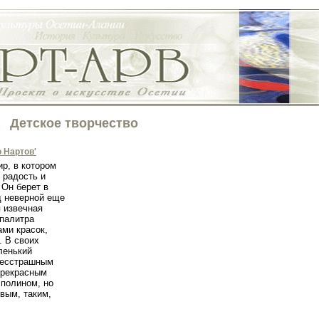
Детское творчество
 Нартов'
р, в котором
 радость и
 Он берет в
од неверной еще
я извечная
 палитра
ми красок,
. В своих
ленький
бесстрашным
прекрасным
сполином, но
вым, таким,