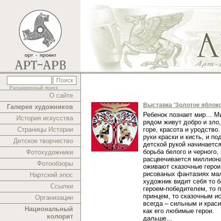
Расширенный поиск
О сайте
Выставка 'Золотое яблоко
Галерея художников
Ребенок познает мир… Ми
История искусства
рядом живут добро и зло,
Страницы Истории
горе, красота и уродство.
руки краски и кисть, и п
Детское творчество
детской рукой начинаетс
борьба белого и черного,
Фотохудожники
расцвечивается миллиона
Фотообзоры
оживают сказочные герои
рисованых фантазиях ма
Нартский эпос
художник видит себя то 
Ссылки
героем-победителем, то 
принцем, то сказочным и
Организации
всегда – сильным и краси
Национальный
как его любимые герои.
колорит
дальше...