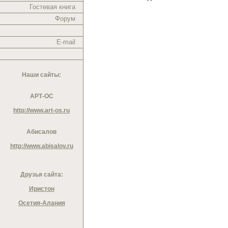
Гостевая книга
Форум
E-mail
Наши сайты:
АРТ-ОС
http://www.art-os.ru
Абисалов
http://www.abisalov.ru
Друзья сайта:
Иристон
Осетия-Алания