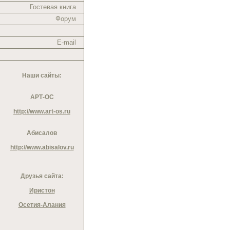
Гостевая книга
Форум
E-mail
Наши сайты:
АРТ-ОС
http://www.art-os.ru
Абисалов
http://www.abisalov.ru
Друзья сайта:
Иристон
Осетия-Алания