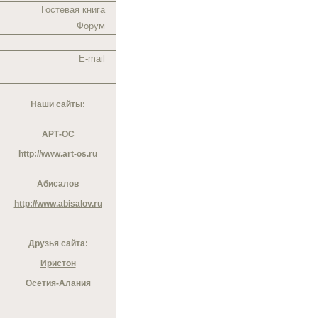
Гостевая книга
Форум
E-mail
Наши сайты:
АРТ-ОС
http://www.art-os.ru
Абисалов
http://www.abisalov.ru
Друзья сайта:
Иристон
Осетия-Алания