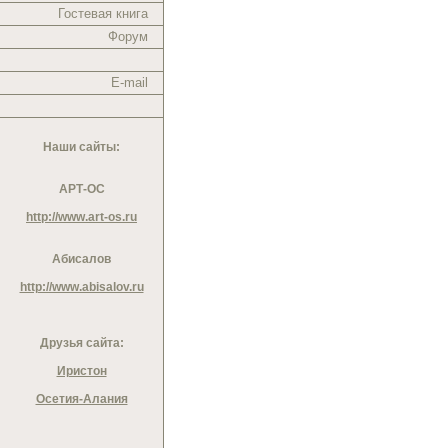
Гостевая книга
Форум
E-mail
Наши сайты:
АРТ-ОС
http://www.art-os.ru
Абисалов
http://www.abisalov.ru
Друзья сайта:
Иристон
Осетия-Алания