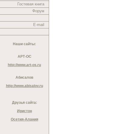
Гостевая книга
Форум
E-mail
Наши сайты:
АРТ-ОС
http://www.art-os.ru
Абисалов
http://www.abisalov.ru
Друзья сайта:
Иристон
Осетия-Алания