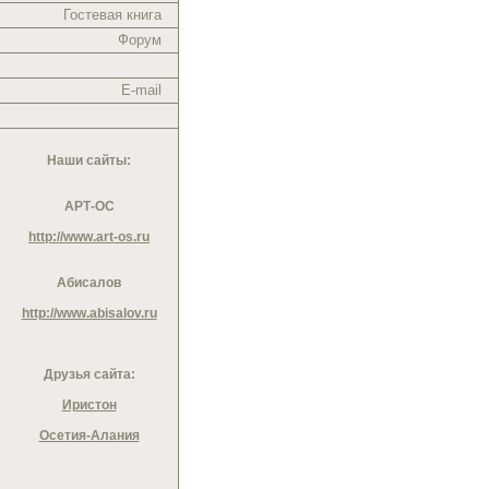
Гостевая книга
Форум
E-mail
Наши сайты:
АРТ-ОС
http://www.art-os.ru
Абисалов
http://www.abisalov.ru
Друзья сайта:
Иристон
Осетия-Алания