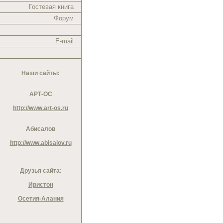
Гостевая книга
Форум
E-mail
Наши сайты:
АРТ-ОС
http://www.art-os.ru
Абисалов
http://www.abisalov.ru
Друзья сайта:
Иристон
Осетия-Алания