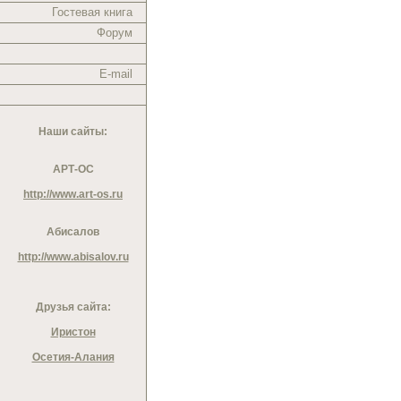
Гостевая книга
Форум
E-mail
Наши сайты:
АРТ-ОС
http://www.art-os.ru
Абисалов
http://www.abisalov.ru
Друзья сайта:
Иристон
Осетия-Алания