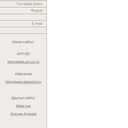
Гостевая книга
Форум
E-mail
Наши сайты:
АРТ-ОС
http://www.art-os.ru
Абисалов
http://www.abisalov.ru
Друзья сайта:
Иристон
Осетия-Алания