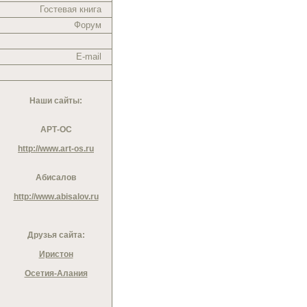
Гостевая книга
Форум
E-mail
Наши сайты:
АРТ-ОС
http://www.art-os.ru
Абисалов
http://www.abisalov.ru
Друзья сайта:
Иристон
Осетия-Алания