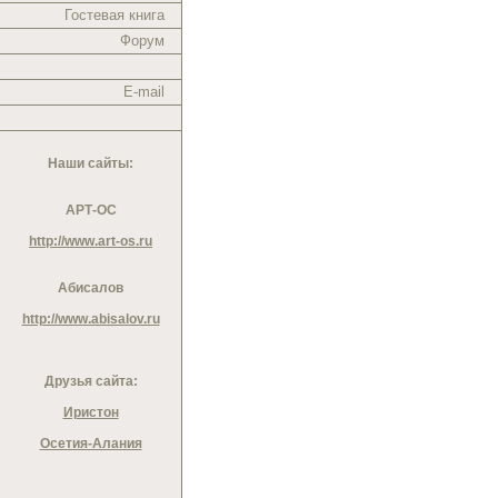
Гостевая книга
Форум
E-mail
Наши сайты:
АРТ-ОС
http://www.art-os.ru
Абисалов
http://www.abisalov.ru
Друзья сайта:
Иристон
Осетия-Алания