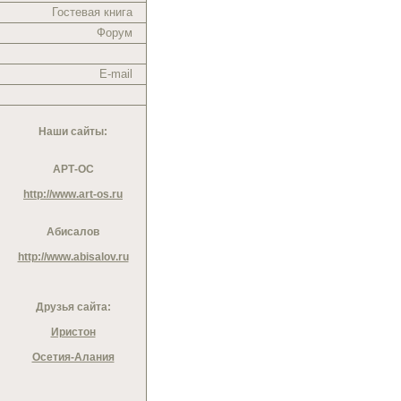
Гостевая книга
Форум
E-mail
Наши сайты:
АРТ-ОС
http://www.art-os.ru
Абисалов
http://www.abisalov.ru
Друзья сайта:
Иристон
Осетия-Алания