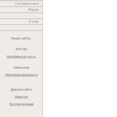
Гостевая книга
Форум
E-mail
Наши сайты:
АРТ-ОС
http://www.art-os.ru
Абисалов
http://www.abisalov.ru
Друзья сайта:
Иристон
Осетия-Алания