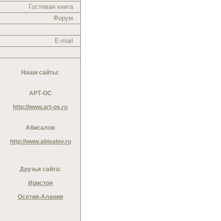
Гостевая книга
Форум
E-mail
Наши сайты:
АРТ-ОС
http://www.art-os.ru
Абисалов
http://www.abisalov.ru
Друзья сайта:
Иристон
Осетия-Алания