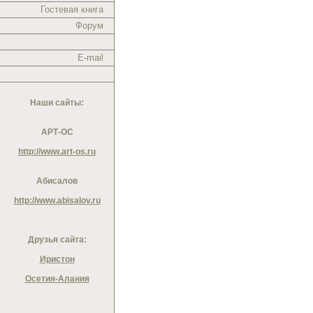
Гостевая книга
Форум
E-mail
Наши сайты:
АРТ-ОС
http://www.art-os.ru
Абисалов
http://www.abisalov.ru
Друзья сайта:
Иристон
Осетия-Алания