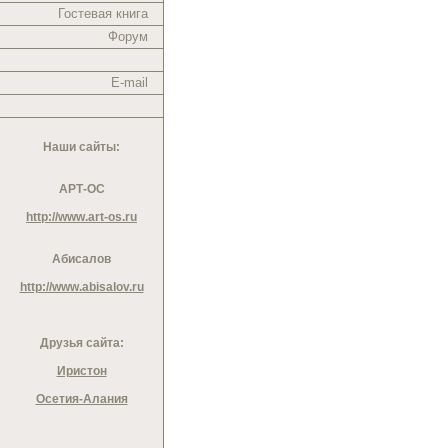
Гостевая книга
Форум
E-mail
Наши сайты:
АРТ-ОС
http://www.art-os.ru
Абисалов
http://www.abisalov.ru
Друзья сайта:
Иристон
Осетия-Алания