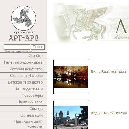
Расширенный поиск
О сайте
Галерея художников
История искусства
Виды Владикавказа
Страницы Истории
Детское творчество
Фотохудожники
Фотообзоры
Нартский эпос
Ссылки
Виды Южной Осетии
Организации
Национальный
колорит