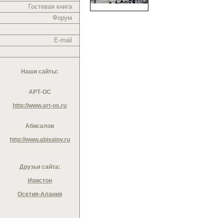
Гостевая книга
Форум
E-mail
Наши сайты:
АРТ-ОС
http://www.art-os.ru
Абисалов
http://www.abisalov.ru
Друзья сайта:
Иристон
Осетия-Алания