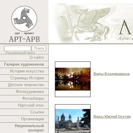
Расширенный поиск
О сайте
Галерея художников
История искусства
Виды Владикавказа
Страницы Истории
Детское творчество
Фотохудожники
Фотообзоры
Нартский эпос
Ссылки
Виды Южной Осетии
Организации
Национальный
колорит