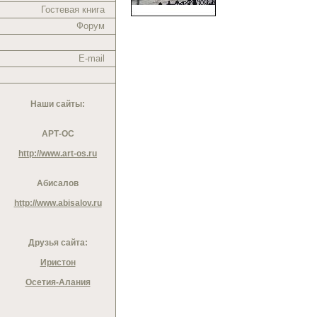
Гостевая книга
Форум
E-mail
Наши сайты:
АРТ-ОС
http://www.art-os.ru
Абисалов
http://www.abisalov.ru
Друзья сайта:
Иристон
Осетия-Алания