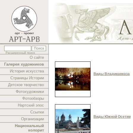
Расширенный поиск
О сайте
Галерея художников
История искусства
Виды Владикавказа
Страницы Истории
Детское творчество
Фотохудожники
Фотообзоры
Нартский эпос
Ссылки
Виды Южной Осетии
Организации
Национальный
колорит