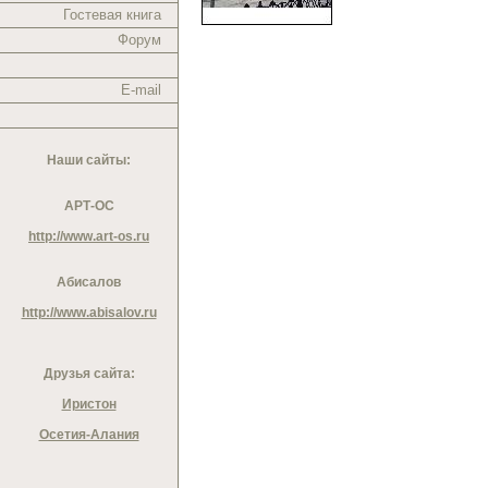
Гостевая книга
Форум
E-mail
Наши сайты:
АРТ-ОС
http://www.art-os.ru
Абисалов
http://www.abisalov.ru
Друзья сайта:
Иристон
Осетия-Алания