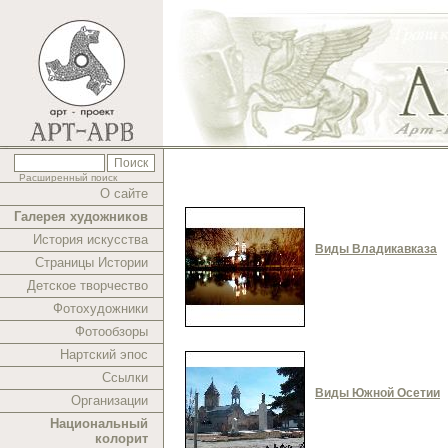
Расширенный поиск
О сайте
Галерея художников
История искусства
Виды Владикавказа
Страницы Истории
Детское творчество
Фотохудожники
Фотообзоры
Нартский эпос
Ссылки
Виды Южной Осетии
Организации
Национальный
колорит