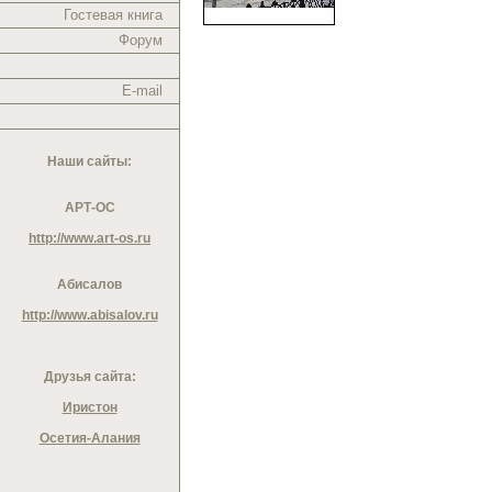
Гостевая книга
Форум
E-mail
Наши сайты:
АРТ-ОС
http://www.art-os.ru
Абисалов
http://www.abisalov.ru
Друзья сайта:
Иристон
Осетия-Алания