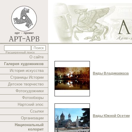
Расширенный поиск
О сайте
Галерея художников
История искусства
Виды Владикавказа
Страницы Истории
Детское творчество
Фотохудожники
Фотообзоры
Нартский эпос
Ссылки
Виды Южной Осетии
Организации
Национальный
колорит