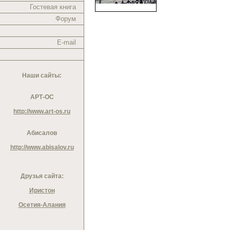
Гостевая книга
Форум
E-mail
Наши сайты:
АРТ-ОС
http://www.art-os.ru
Абисалов
http://www.abisalov.ru
Друзья сайта:
Иристон
Осетия-Алания