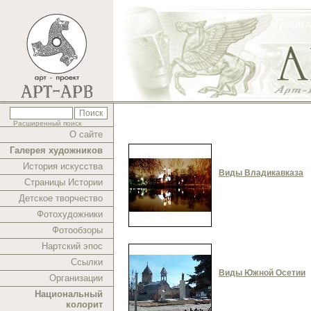
Расширенный поиск
О сайте
Галерея художников
История искусства
Виды Владикавказа
Страницы Истории
Детское творчество
Фотохудожники
Фотообзоры
Нартский эпос
Ссылки
Виды Южной Осетии
Организации
Национальный
колорит