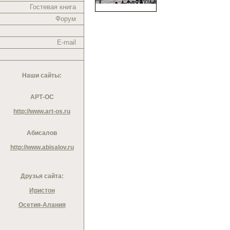
Гостевая книга
Форум
E-mail
Наши сайты:
АРТ-ОС
http://www.art-os.ru
Абисалов
http://www.abisalov.ru
Друзья сайта:
Иристон
Осетия-Алания