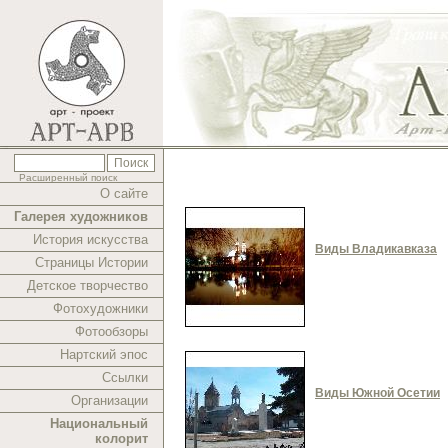
Расширенный поиск
О сайте
Галерея художников
История искусства
Виды Владикавказа
Страницы Истории
Детское творчество
Фотохудожники
Фотообзоры
Нартский эпос
Ссылки
Виды Южной Осетии
Организации
Национальный
колорит