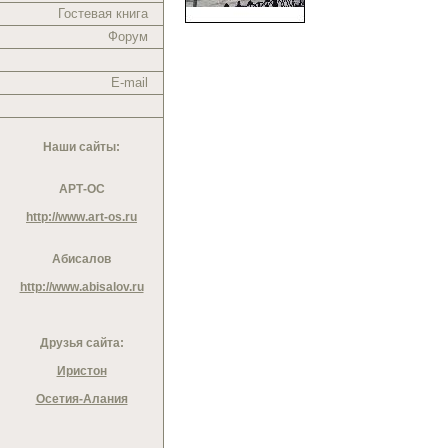
Гостевая книга
Форум
E-mail
Наши сайты:
АРТ-ОС
http://www.art-os.ru
Абисалов
http://www.abisalov.ru
Друзья сайта:
Иристон
Осетия-Алания