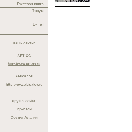
Гостевая книга
Форум
E-mail
Наши сайты:
АРТ-ОС
http://www.art-os.ru
Абисалов
http://www.abisalov.ru
Друзья сайта:
Иристон
Осетия-Алания