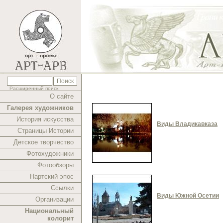
Расширенный поиск
О сайте
Галерея художников
История искусства
Виды Владикавказа
Страницы Истории
Детское творчество
Фотохудожники
Фотообзоры
Нартский эпос
Ссылки
Виды Южной Осетии
Организации
Национальный
колорит