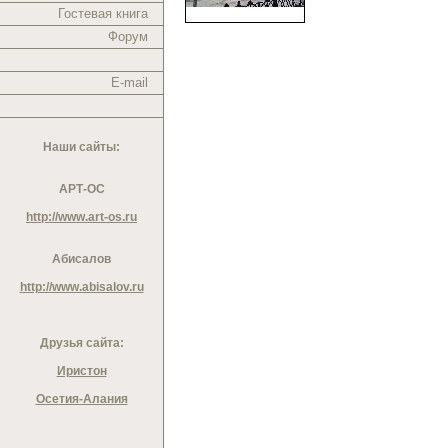
Гостевая книга
Форум
E-mail
Наши сайты:
АРТ-ОС
http://www.art-os.ru
Абисалов
http://www.abisalov.ru
Друзья сайта:
Иристон
Осетия-Алания