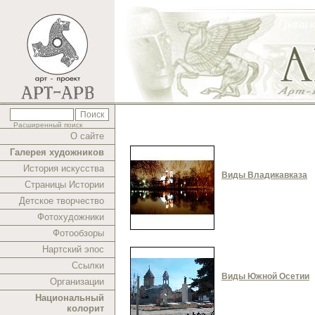
Расширенный поиск
О сайте
Галерея художников
История искусства
Виды Владикавказа
Страницы Истории
Детское творчество
Фотохудожники
Фотообзоры
Нартский эпос
Ссылки
Виды Южной Осетии
Организации
Национальный
колорит