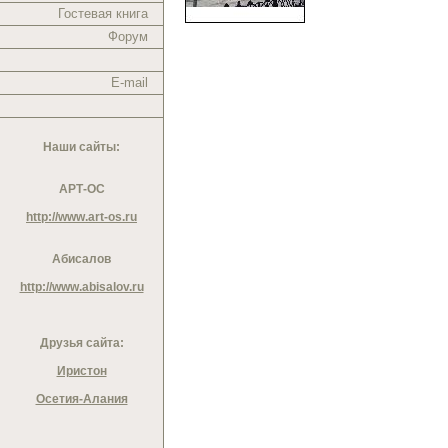
Гостевая книга
Форум
E-mail
Наши сайты:
АРТ-ОС
http://www.art-os.ru
Абисалов
http://www.abisalov.ru
Друзья сайта:
Иристон
Осетия-Алания