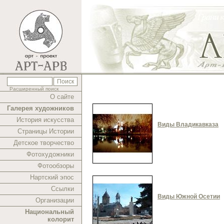
Расширенный поиск
О сайте
Галерея художников
История искусства
Виды Владикавказа
Страницы Истории
Детское творчество
Фотохудожники
Фотообзоры
Нартский эпос
Ссылки
Виды Южной Осетии
Организации
Национальный
колорит