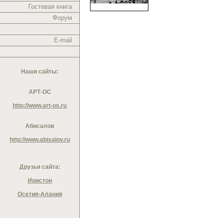
Гостевая книга
Форум
E-mail
Наши сайты:
АРТ-ОС
http://www.art-os.ru
Абисалов
http://www.abisalov.ru
Друзья сайта:
Иристон
Осетия-Алания