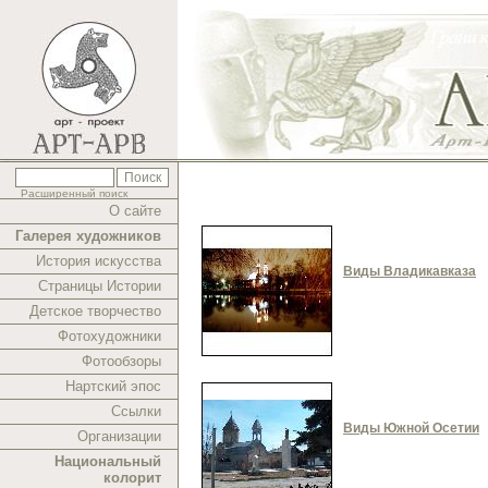
Расширенный поиск
О сайте
Галерея художников
История искусства
Виды Владикавказа
Страницы Истории
Детское творчество
Фотохудожники
Фотообзоры
Нартский эпос
Ссылки
Виды Южной Осетии
Организации
Национальный
колорит