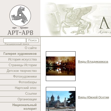
Расширенный поиск
О сайте
Галерея художников
История искусства
Виды Владикавказа
Страницы Истории
Детское творчество
Фотохудожники
Фотообзоры
Нартский эпос
Ссылки
Виды Южной Осетии
Организации
Национальный
колорит