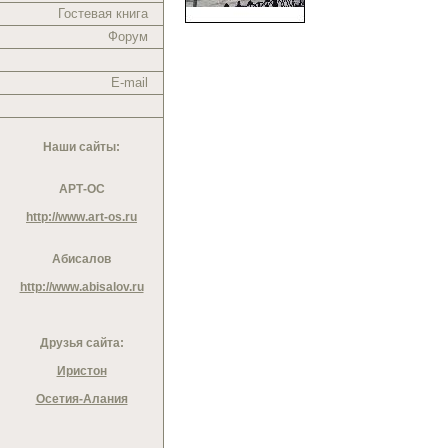
Гостевая книга
Форум
E-mail
Наши сайты:
АРТ-ОС
http://www.art-os.ru
Абисалов
http://www.abisalov.ru
Друзья сайта:
Иристон
Осетия-Алания