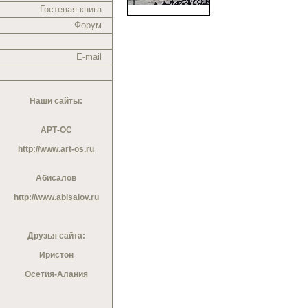
Гостевая книга
Форум
E-mail
Наши сайты:
АРТ-ОС
http://www.art-os.ru
Абисалов
http://www.abisalov.ru
Друзья сайта:
Иристон
Осетия-Алания