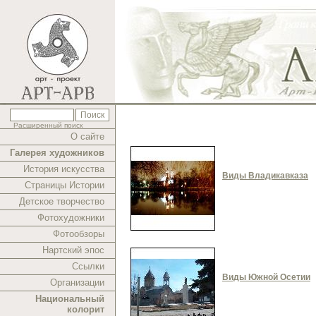
Расширенный поиск
О сайте
Галерея художников
История искусства
Виды Владикавказа
Страницы Истории
Детское творчество
Фотохудожники
Фотообзоры
Нартский эпос
Ссылки
Виды Южной Осетии
Организации
Национальный
колорит