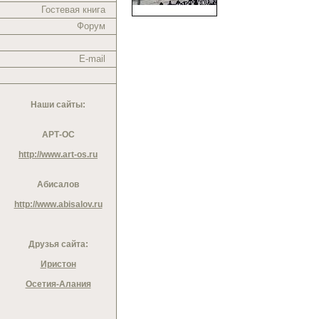
Гостевая книга
Форум
E-mail
Наши сайты:
АРТ-ОС
http://www.art-os.ru
Абисалов
http://www.abisalov.ru
Друзья сайта:
Иристон
Осетия-Алания