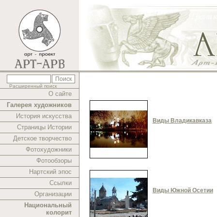
Расширенный поиск
О сайте
Галерея художников
История искусства
Виды Владикавказа
Страницы Истории
Детское творчество
Фотохудожники
Фотообзоры
Нартский эпос
Ссылки
Виды Южной Осетии
Организации
Национальный
колорит