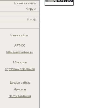
Гостевая книга
Форум
E-mail
Наши сайты:
АРТ-ОС
http://www.art-os.ru
Абисалов
http://www.abisalov.ru
Друзья сайта:
Иристон
Осетия-Алания