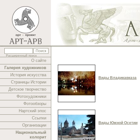
Расширенный поиск
О сайте
Галерея художников
История искусства
Виды Владикавказа
Страницы Истории
Детское творчество
Фотохудожники
Фотообзоры
Нартский эпос
Ссылки
Виды Южной Осетии
Организации
Национальный
колорит