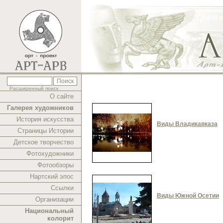
Расширенный поиск
О сайте
Галерея художников
История искусства
Виды Владикавказа
Страницы Истории
Детское творчество
Фотохудожники
Фотообзоры
Нартский эпос
Ссылки
Виды Южной Осетии
Организации
Национальный
колорит