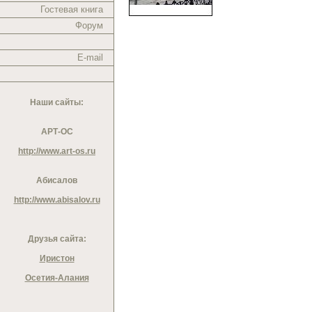
Гостевая книга
Форум
E-mail
Наши сайты:
АРТ-ОС
http://www.art-os.ru
Абисалов
http://www.abisalov.ru
Друзья сайта:
Иристон
Осетия-Алания