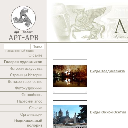
Расширенный поиск
О сайте
Галерея художников
История искусства
Виды Владикавказа
Страницы Истории
Детское творчество
Фотохудожники
Фотообзоры
Нартский эпос
Ссылки
Виды Южной Осетии
Организации
Национальный
колорит