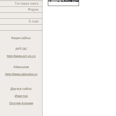
Гостевая книга
Форум
E-mail
Наши сайты:
АРТ-ОС
http://www.art-os.ru
Абисалов
http://www.abisalov.ru
Друзья сайта:
Иристон
Осетия-Алания