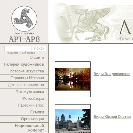
Расширенный поиск
О сайте
Галерея художников
История искусства
Виды Владикавказа
Страницы Истории
Детское творчество
Фотохудожники
Фотообзоры
Нартский эпос
Ссылки
Виды Южной Осетии
Организации
Национальный
колорит