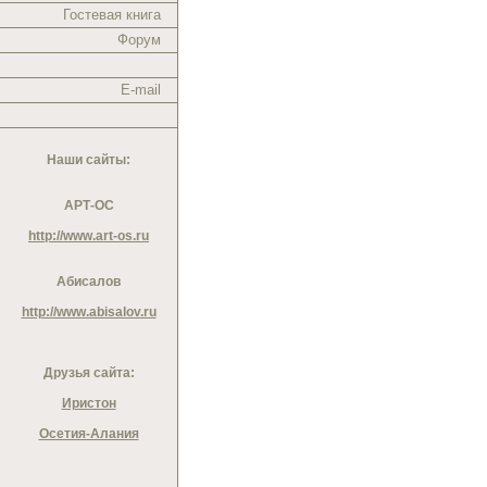
Гостевая книга
Форум
E-mail
Наши сайты:
АРТ-ОС
http://www.art-os.ru
Абисалов
http://www.abisalov.ru
Друзья сайта:
Иристон
Осетия-Алания