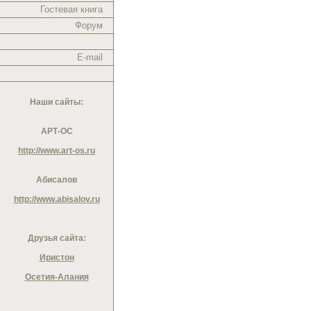
Гостевая книга
Форум
E-mail
Наши сайты:
АРТ-ОС
http://www.art-os.ru
Абисалов
http://www.abisalov.ru
Друзья сайта:
Иристон
Осетия-Алания