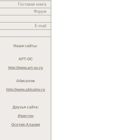
Гостевая книга
Форум
E-mail
Наши сайты:
АРТ-ОС
http://www.art-os.ru
Абисалов
http://www.abisalov.ru
Друзья сайта:
Иристон
Осетия-Алания