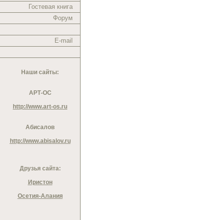
Гостевая книга
Форум
E-mail
Наши сайты:
АРТ-ОС
http://www.art-os.ru
Абисалов
http://www.abisalov.ru
Друзья сайта:
Иристон
Осетия-Алания