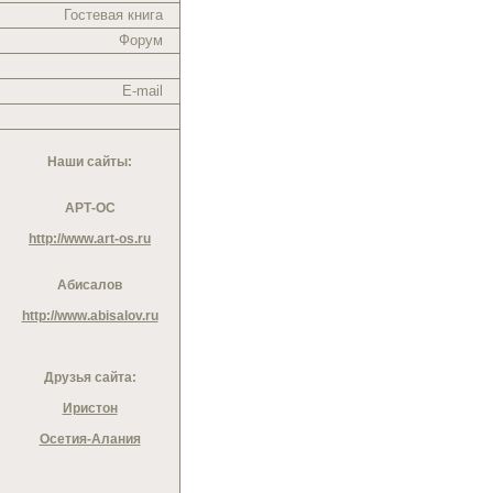
Гостевая книга
Форум
E-mail
Наши сайты:
АРТ-ОС
http://www.art-os.ru
Абисалов
http://www.abisalov.ru
Друзья сайта:
Иристон
Осетия-Алания