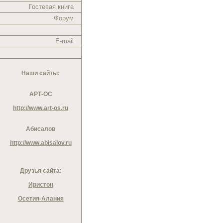
Гостевая книга
Форум
E-mail
Наши сайты:
АРТ-ОС
http://www.art-os.ru
Абисалов
http://www.abisalov.ru
Друзья сайта:
Иристон
Осетия-Алания